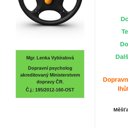
Do
Te
Do
Dalš
Mgr. Lenka Vybíralová
Dopravní psycholog
akreditovaný Ministerstvem
Dopravně
dopravy ČR.
lhů
Č.j.: 195/2012-160-OST
Měšťa