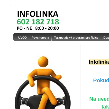
ÚVOD
Psychotesty
Terapeutický program pro řidiče
Dop
Infolin
Pokud 
Na uved
ta