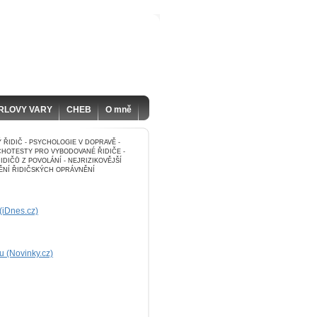
RLOVY VARY
CHEB
O mně
 ŘIDIČ - PSYCHOLOGIE V DOPRAVĚ -
YCHOTESTY PRO VYBODOVANÉ ŘIDIČE -
DIČŮ Z POVOLÁNÍ - NEJRIZIKOVĚJŠÍ
NĚNÍ ŘIDIČSKÝCH OPRÁVNĚNÍ
 (iDnes.cz)
su (Novinky.cz)