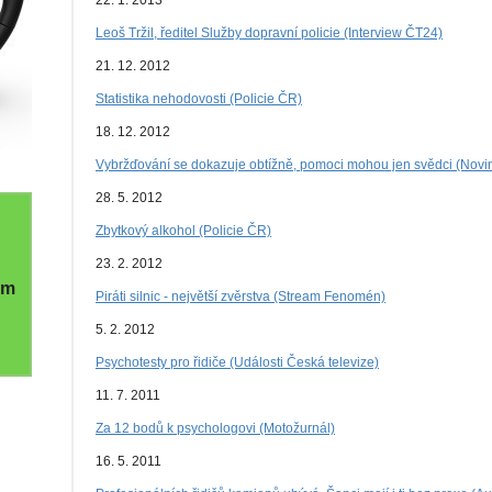
22. 1. 2013
Leoš Tržil, ředitel Služby dopravní policie (Interview ČT24)
21. 12. 2012
Statistika nehodovosti (Policie ČR)
18. 12. 2012
Vybržďování se dokazuje obtížně, pomoci mohou jen svědci (Novin
28. 5. 2012
Zbytkový alkohol (Policie ČR)
23. 2. 2012
em
Piráti silnic - největší zvěrstva (Stream Fenomén)
5. 2. 2012
Psychotesty pro řidiče (Události Česká televize)
11. 7. 2011
Za 12 bodů k psychologovi (Motožurnál)
16. 5. 2011