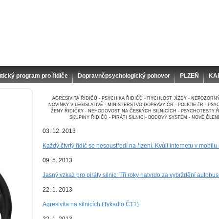
tický program pro řidiče
Dopravněpsychologický pohovor
PLZEŇ
KA
AGRESIVITA ŘIDIČŮ - PSYCHIKA ŘIDIČŮ - RYCHLOST JÍZDY - NEPOZORNÝ
NOVINKY V LEGISLATIVĚ - MINISTERSTVO DOPRAVY ČR - POLICIE čR - PS
ŽENY ŘIDIČKY - NEHODOVOST NA ČESKÝCH SILNICÍCH - PSYCHOTESTY ŘI
SKUPINY ŘIDIČŮ - PIRÁTI SILNIC - BODOVÝ SYSTÉM - NOVÉ ČLE
03. 12. 2013
Každý čtvrtý řidič se nesoustředí na řízení. Kvůli internetu v mobilu
09. 5. 2013
Jasný vzkaz pro piráty silnic: Tři roky natvrdo za vybrždění autobu
22. 1. 2013
Agresivita na silnicích (Tykadlo ČT1)