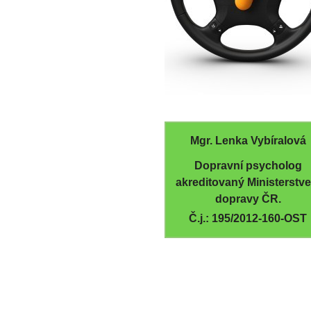
Mgr. Lenka Vybíralová
Dopravní psycholog
akreditovaný Ministerstv
dopravy ČR.
Č.j.: 195/2012-160-OST