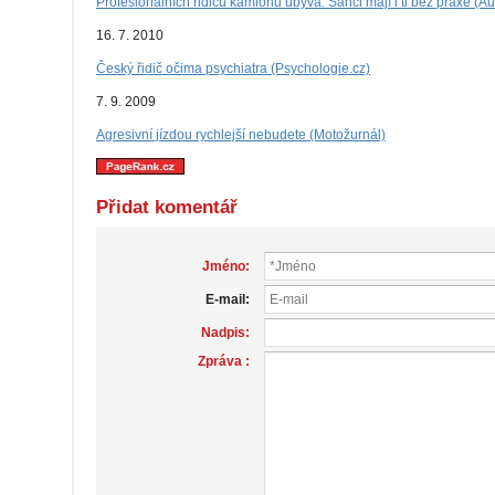
Profesionálních řidičů kamionů ubývá. Šanci mají i ti bez praxe (
16. 7. 2010
Český řidič očima psychiatra (Psychologie.cz)
7. 9. 2009
Agresivní jízdou rychlejší nebudete (Motožurnál)
Přidat komentář
Jméno:
E-mail:
Nadpis:
Zpráva :